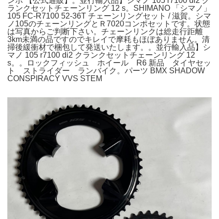
ンポ 【公式通販】。並行輸入品】シマノ 105 r7100 di2 ク
ランクセットチェーンリング 12 s。SHIMANO 「シマノ」
105 FC-R7100 52-36T チェーンリングセット / 滋賀。シマ
ノ105のチェーンリングとＲ7020コンポセットです。状態
は写真からご判断下さい。チェーンリンクは総走行距離
3km未満の品ですのでキレイで摩耗もほぼありません。清
掃後緩衝材で梱包して発送いたします。。並行輸入品】シ
マノ 105 r7100 di2 クランクセットチェーンリング 12
s。。ロックフィッシュ ホイール R6 新品 タイヤセッ
ト ストライダー ランバイク。パーツ BMX SHADOW
CONSPIRACY VVS STEM