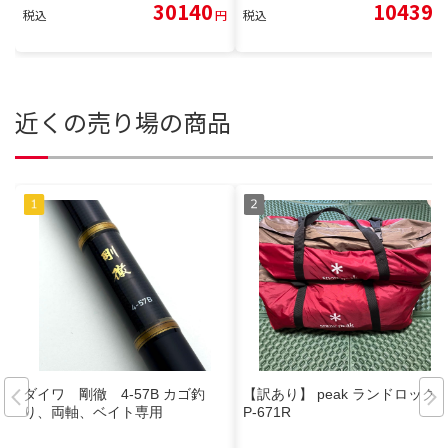
30140
10439
税込
円
税込
円
近くの売り場の商品
ダイワ 剛徹 4-57B カゴ釣
【訳あり】 peak ランドロックT
り、両軸、ベイト専用
P-671R