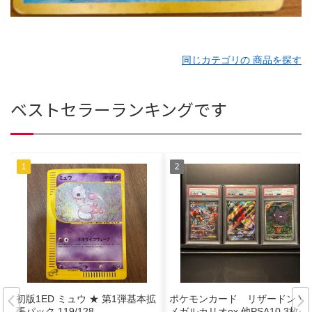
同じカテゴリの 商品を探す
ベストセラーランキングです
初版1ED ミュウ ★ 第1弾基本拡
ポケモンカード リザードン V
張パック 119/128
メガルカリオex 他PSA10 3枚セ