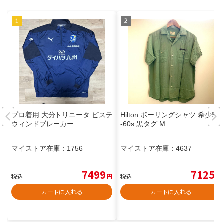
プロ着用 大分トリニータ ピステ
Hilton ボーリングシャツ 希少50
ウィンドブレーカー
-60s 黒タグ M
マイストア在庫：
1756
マイストア在庫：
4637
7499
7125
税込
円
税込
円
カートに入れる
カートに入れる