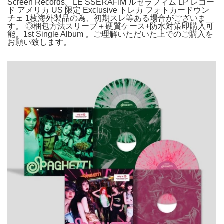
Screen Records。LE SSERAFIM ルセラフィム LP レコー
ド アメリカ US 限定 Exclusive トレカ フォトカードウン
チェ 1枚海外製品の為、初期スレ等ある場合がございま
す。 ◎梱包方法スリーブ＋硬質ケース+防水対策即購入可
能。1st Single Album 。ご理解いただいた上でのご購入を
お願い致します。