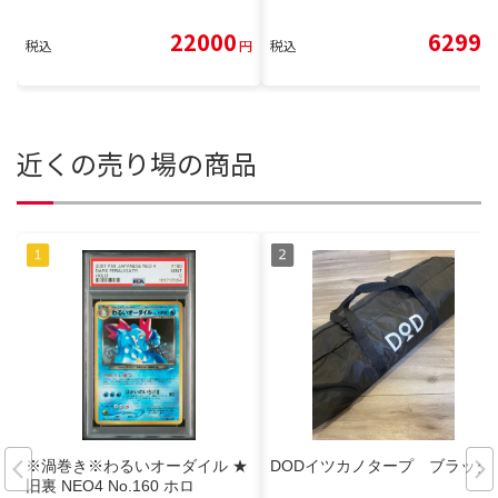
22000
6299
税込
円
税込
円
近くの売り場の商品
※渦巻き※わるいオーダイル ★
DODイツカノタープ ブラック
旧裏 NEO4 No.160 ホロ