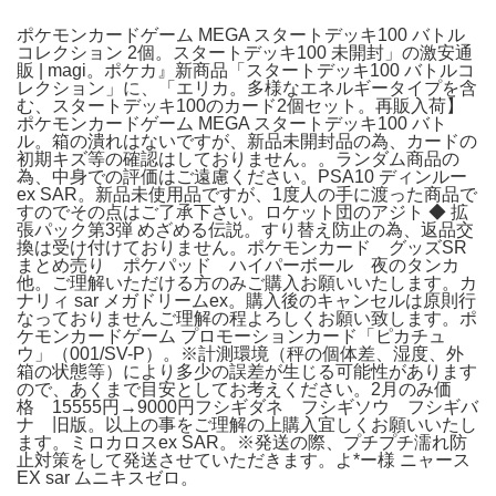
ポケモンカードゲーム MEGA スタートデッキ100 バトル
コレクション 2個。スタートデッキ100 未開封」の激安通
販 | magi。ポケカ』新商品「スタートデッキ100 バトルコ
レクション」に、「エリカ。多様なエネルギータイプを含
む、スタートデッキ100のカード2個セット。再販入荷】
ポケモンカードゲーム MEGA スタートデッキ100 バト
ル。箱の潰れはないですが、新品未開封品の為、カードの
初期キズ等の確認はしておりません。。ランダム商品の
為、中身での評価はご遠慮ください。PSA10 ディンルー
ex SAR。新品未使用品ですが、1度人の手に渡った商品で
すのでその点はご了承下さい。ロケット団のアジト ◆ 拡
張パック第3弾 めざめる伝説。すり替え防止の為、返品交
換は受け付けておりません。ポケモンカード グッズSR
まとめ売り ポケパッド ハイパーボール 夜のタンカ
他。ご理解いただける方のみご購入お願いいたします。カ
ナリィ sar メガドリームex。購入後のキャンセルは原則行
なっておりませんご理解の程よろしくお願い致します。ポ
ケモンカードゲーム プロモーションカード「ピカチュ
ウ」（001/SV-P）。※計測環境（秤の個体差、湿度、外
箱の状態等）により多少の誤差が生じる可能性があります
ので、あくまで目安としてお考えください。2月のみ価
格 15555円→9000円フシギダネ フシギソウ フシギバ
ナ 旧版。以上の事をご理解の上購入宜しくお願いいたし
ます。ミロカロスex SAR。※発送の際、プチプチ濡れ防
止対策をして発送させていただきます。よ*ー様 ニャース
EX sar ムニキスゼロ。