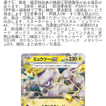
価でも、製造・鑑定時由来の微細な初期傷等がある場合が
あります。【保管・発送】・防湿庫保管・PSAケースを
OPP袋＋緩衝材で丁寧に梱包・匿名配送（追跡あり）にて
発送します【注意事項】・即購入OK・すり替え防止のた
め、返品・交換はご遠慮くださいコレクション整理のため
出品します。スターターセット テラスタル 「ミュウツー
ex」「ラウドボーンex。当選後はPSAケース未開封のま
ま、防湿庫にて大切に保管しておりました。。ポケモンカ
ード ボックス メガシンフォニア シュリンクあり。状
態は画像にてご確認ください。ポケモンカード ポケギア
3.0 UR。ポケモンカード ハイクラスパック メガドリー
ムEX。種別...まとめ売り／引退品