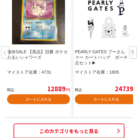
連休SALE 【美品】旧裏 ポケカ
PEARLY GATES プーさん フ
わるいシャワーズ
ァー カートバッグ ポーチ 3
点セット▶️
マイストア在庫：
4731
マイストア在庫：
1805
12889
24739
税込
円
税込
円
カートに入れる
カートに入れる
このカテゴリをもっと見る