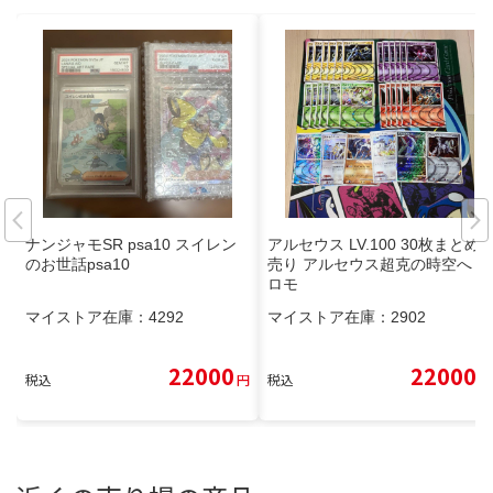
ナンジャモSR psa10 スイレン
アルセウス LV.100 30枚まとめ
のお世話psa10
売り アルセウス超克の時空へ プ
ロモ
マイストア在庫：
4292
マイストア在庫：
2902
22000
22000
税込
円
税込
円