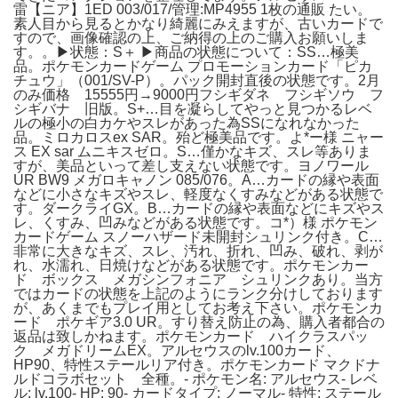
雷【ニア】1ED 003/017/管理:MP4955 1枚の通販 たい。
素人目から見るとかなり綺麗にみえますが、古いカードで
すので、画像確認の上、ご納得の上のご購入お願いしま
す。。▶状態：S＋ ▶商品の状態について：SS…極美
品。ポケモンカードゲーム プロモーションカード「ピカ
チュウ」（001/SV-P）。パック開封直後の状態です。2月
のみ価格 15555円→9000円フシギダネ フシギソウ フ
シギバナ 旧版。S+…目を凝らしてやっと見つかるレベ
ルの極小の白カケやスレがあった為SSになれなかった
品。ミロカロスex SAR。殆ど極美品です。よ*ー様 ニャー
ス EX sar ムニキスゼロ。S…僅かなキズ、スレ等ありま
すが、美品といって差し支えない状態です。ヨノワール
UR BW9 メガロキャノン 085/076。A…カードの縁や表面
などに小さなキズやスレ、軽度なくすみなどがある状態で
す。ダークライGX。B…カードの縁や表面などにキズやス
レ、くすみ、凹みなどがある状態です。コ*）様 ポケモン
カードゲーム スノーハザード未開封シュリンク付き。C…
非常に大きなキズ、スレ、汚れ、折れ、凹み、破れ、剥が
れ、水濡れ、日焼けなどがある状態です。ポケモンカー
ド ボックス メガシンフォニア シュリンクあり。当方
ではカードの状態を上記のようにランク分けしております
が、あくまでもプレイ用としてお考え下さい。ポケモンカ
ード ポケギア3.0 UR。すり替え防止の為、購入者都合の
返品は致しかねます。ポケモンカード ハイクラスパッ
ク メガドリームEX。アルセウスのlv.100カード、
HP90、特性ステールリア付き。ポケモンカード マクドナ
ルドコラボセット 全種。- ポケモン名: アルセウス- レベ
ル: lv.100- HP: 90- カードタイプ: ノーマル- 特性: ステール