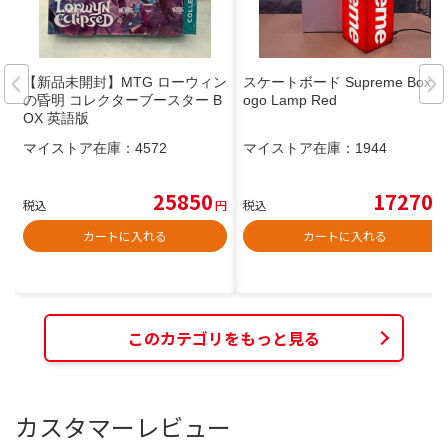
【新品未開封】MTG ローウィン
スケートボード Supreme Box L
の昏明 コレクターブースター B
ogo Lamp Red
OX 英語版
マイストア在庫：
4572
マイストア在庫：
1944
25850
17270
税込
円
税込
円
カートに入れる
カートに入れる
このカテゴリをもっと見る
カスタマーレビュー