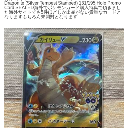
Dragonite (Silver Tempest Stamped) 131/195 Holo Promo
Card SEALED海外でポケモンカード購入特典で頂きまし
た海外サイトでも5件ほどしか出品がない貴重なカードと
なりますもちろん未開封となります