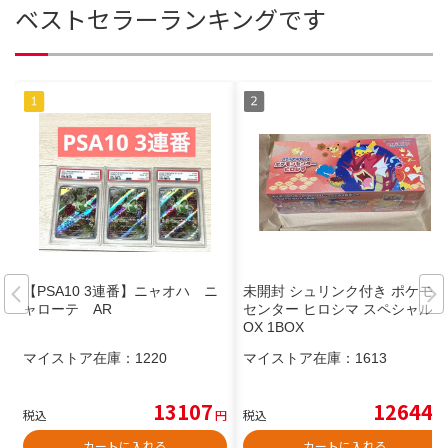
ベストセラーランキングです
【PSA10 3連番】ニャオハ ニ
未開封 シュリンク付き ポケモン
ャローテ AR
センター ヒロシマ スペシャルB
OX 1BOX
マイストア在庫：
1220
マイストア在庫：
1613
13107
12644
税込
円
税込
円
カートに入れる
カートに入れる