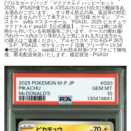
(プロモカードパック「マクドナルド ハッピーセット
2025」)PSA評価でもキズ/凹み/ホロかけ/白欠け/横線等あ
る場合がございます。。すり替え防止の為、返品等の対応
はできませんのでご了承下さい。次*日様 ポケモン ブー
スター sv8a マスターボール PSA10。2025 ピカチュウ
マクドナルド psa10 【公式通販】。ケースには稀に出荷
時から付いている初期傷等ございます。ケースの擦れ傷/
汚れ/ケース内ホコリ等封入など気にされる方は当方から
の購入はご遠慮ください。アルセウスV: プロモ[S-P 267]
「S-P」PSA10。ポケモンカード 旧裏 フリーザー LV.34
◆伝説ポケモン。opp袋に入れ防水対策•プチプチにて梱包
後、匿名配送発送いたします。鑑定状況···PSA10