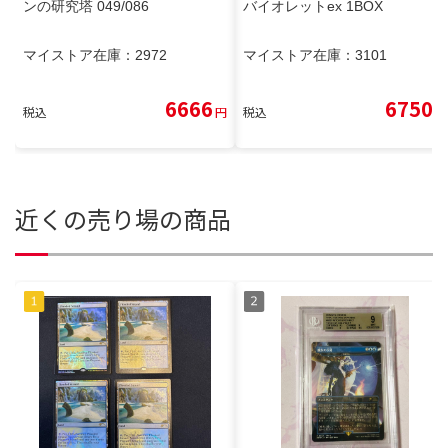
ンの研究塔 049/086
バイオレットex 1BOX
マイストア在庫：
2972
マイストア在庫：
3101
6666
6750
税込
円
税込
円
近くの売り場の商品