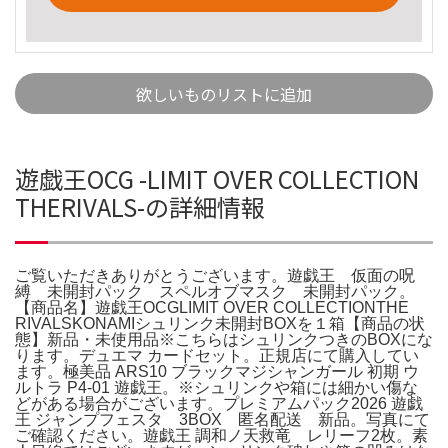
欲しいものリストに追加
遊戯王OCG -LIMIT OVER COLLECTION
THERIVALS-の詳細情報
ご覧いただきありがとうございます。遊戯王 仮面の呪
縛 未開封パック スペルオブマスク 未開封パック。
【商品名】遊戯王OCGLIMIT OVER COLLECTIONTHE
RIVALSKONAMIシュリンク未開封BOXを１箱【商品の状
態】新品・未使用品※こちらはシュリンクつきのBOXにな
ります。デュエマ カードセット。正規店にて購入してい
ます。極美品 ARS10 ブラックマジシャンガール 初期 ウ
ルトラ P4-01 遊戯王。※シュリンクや箱には細かい傷な
どがある場合がございます。プレミアムパック2026 遊戯
王 ジャンプフェスタ 3BOX 匿名配送 新品。写真にて
ご確認ください。遊戯王 調和ノ天救竜 レリーフ2枚。素