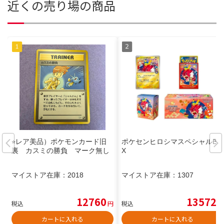
近くの売り場の商品
⭐︎レア美品）ポケモンカード旧
ポケセンヒロシマスペシャルBO
裏 カスミの勝負 マーク無し
X
マイストア在庫：
2018
マイストア在庫：
1307
12760
13572
税込
円
税込
円
カートに入れる
カートに入れる