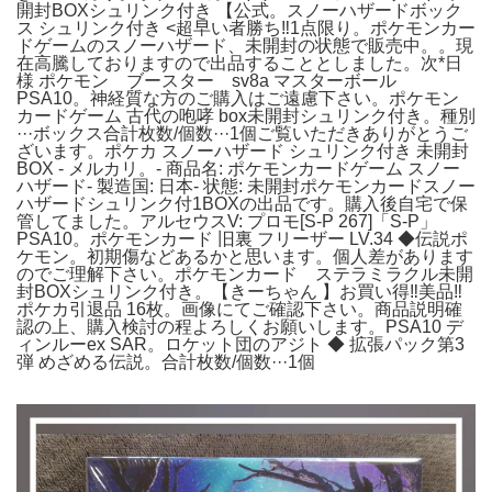
開封BOXシュリンク付き 【公式。スノーハザードボック
ス シュリンク付き <超早い者勝ち‼️1点限り。ポケモンカー
ドゲームのスノーハザード、未開封の状態で販売中。。現
在高騰しておりますので出品することとしました。次*日
様 ポケモン ブースター sv8a マスターボール
PSA10。神経質な方のご購入はご遠慮下さい。ポケモン
カードゲーム 古代の咆哮 box未開封シュリンク付き。種別
···ボックス合計枚数/個数···1個ご覧いただきありがとうご
ざいます。ポケカ スノーハザード シュリンク付き 未開封
BOX - メルカリ。- 商品名: ポケモンカードゲーム スノー
ハザード- 製造国: 日本- 状態: 未開封ポケモンカードスノー
ハザードシュリンク付1BOXの出品です。購入後自宅で保
管してました。アルセウスV: プロモ[S-P 267]「S-P」
PSA10。ポケモンカード 旧裏 フリーザー LV.34 ◆伝説ポ
ケモン。初期傷などあるかと思います。個人差があります
のでご理解下さい。ポケモンカード ステラミラクル未開
封BOXシュリンク付き。【きーちゃん 】お買い得‼︎美品‼︎
ポケカ引退品 16枚。画像にてご確認下さい。商品説明確
認の上、購入検討の程よろしくお願いします。PSA10 デ
ィンルーex SAR。ロケット団のアジト ◆ 拡張パック第3
弾 めざめる伝説。合計枚数/個数···1個