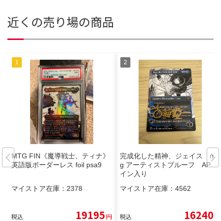
近くの売り場の商品
MTG FIN《魔導戦士、ティナ》
完成化した精神、ジェイス mt
英語版ボーダーレス foil psa9
g アーティストプルーフ AP サ
イン入り
マイストア在庫：
2378
マイストア在庫：
4562
19195
16240
税込
円
税込
円