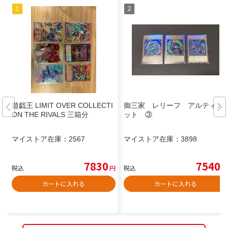
遊戯王 LIMIT OVER COLLECTI
御三家 レリーフ アルティメ
ON THE RIVALS 三箱分
ット ③
マイストア在庫：
2567
マイストア在庫：
3898
7830
7540
税込
円
税込
円
カートに入れる
カートに入れる