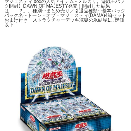
マジェスティ boxの人気アイテム - メルカリ。遊戯王パッ
ク開封】DAWN OF MAJESTY発売！開封した結果
は……？。。種別···まとめ売り／引退品種類···基本パック
パック名···ドーン・オブ・マジェスティ(DAMA)4箱セット
おまけ付き ストラクチャーデッキ凍獄の氷結界1こ定価
以下