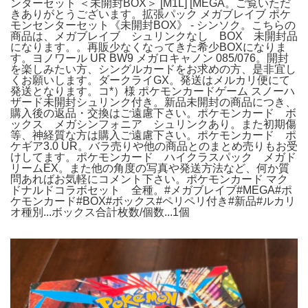
ンターセット ＜未開封BOX＞ [M1L] [MEGA。ご覧いただ
きありがとうございます。拡張パック メガブレイブ ポケ
モンセンターセット《未開封BOX》 - シンソク。こちらの
商品は、メガブレイブ シュリンクなし BOX 未開封品
になります。。再販少なくなってきた希少BOXになりま
す。ヨノワール UR BW9 メガロキャノン 085/076。開封
を楽しみたい方、シングルカードをお求めの方、是非宜し
くお願いします。ダークライGX。発送はメルカリ便にて
発送となります。コ*）様 ポケモンカードゲーム スノーハ
ザード未開封シュリンク付き。新品未開封の商品につき、
購入後の返品・交換はご遠慮下さい。ポケモンカード ボ
ックス メガシンフォニア シュリンクあり。また初期傷
等、神経質な方は購入ご遠慮下さい。ポケモンカード ポ
ケギア3.0 UR。バラ売りや他の商品とのまとめ売りもお受
けしてます。ポケモンカード ハイクラスパック メガド
リームEX。また他の角度の写真や発送方法など、何か質
問あればお気軽にコメント下さい。ポケモンカード マク
ドナルドコラボセット 全種。#メガブレイブ#MEGA#ポ
ケモンカード#BOX#ボックス#ペリペリ付き#新品#ルカリ
オ種別...ボックス合計枚数/個数...1個