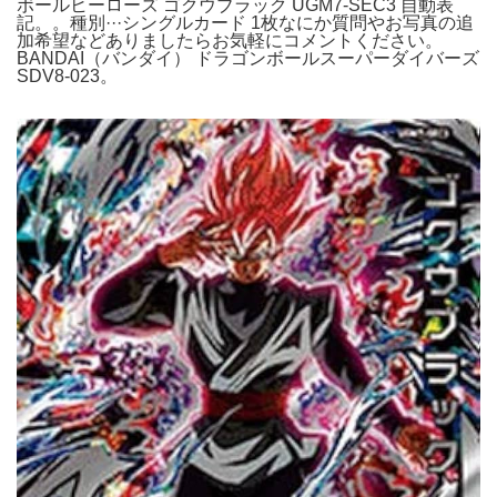
ボールヒーローズ ゴクウブラック UGM7-SEC3 自動表
記。。種別···シングルカード 1枚なにか質問やお写真の追
加希望などありましたらお気軽にコメントください。
BANDAI（バンダイ） ドラゴンボールスーパーダイバーズ
SDV8-023。