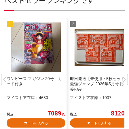
ベストセラーランキングです
ワンピース マガジン 20号 カ
即日発送【未使用・5枚セット】
ード付き
最強ジャンプ 2026年5月号 応募
券のみ
マイストア在庫：
4680
マイストア在庫：
1037
7089
8120
税込
円
税込
円
カートに入れる
カートに入れる