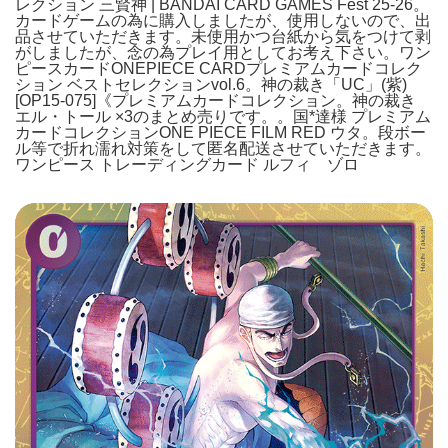
レクション 三賢神 | BANDAI CARD GAMES Fest 25-26。
カードゲームの為に購入しましたが、使用しないので、出
品させていただきます。未使用かつ台紙から気をつけて剥
がしましたが、念の為プレイ用としてお考え下さい。ワン
ピースカードONEPIECE CARDプレミアムカードコレク
ション ベストセレクションvol.6。神の裁き「UC」(紫)
[OP15-075]《プレミアムカードコレクション。神の裁き
エル・トール ×3のまとめ売りです。。国*達様 プレミアム
カードコレクションONE PIECE FILM RED ウタ。段ボー
ル等で折れ濡れ対策をして匿名配送させていただきます。
ワンピース トレーディングカード ルフィ ゾロ