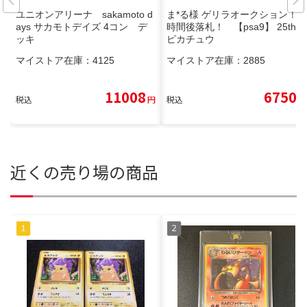
ユニオンアリーナ sakamoto d
ま*る様 ゲリラオークション！3
ays サカモトデイズ 4コン デ
時間後落札！ 【psa9】 25th
ッキ
ピカチュウ
マイストア在庫：
4125
マイストア在庫：
2885
11008
6750
税込
円
税込
円
近くの売り場の商品