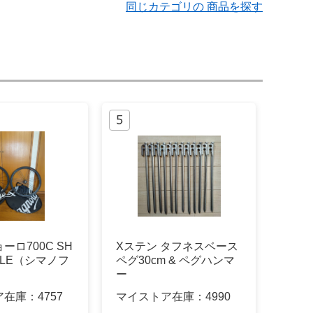
同じカテゴリの 商品を探す
ーロ700C SH
Xステン タフネスベース
ILLE（シマノフ
ペグ30cm & ペグハンマ
ー
ア在庫：
4757
マイストア在庫：
4990