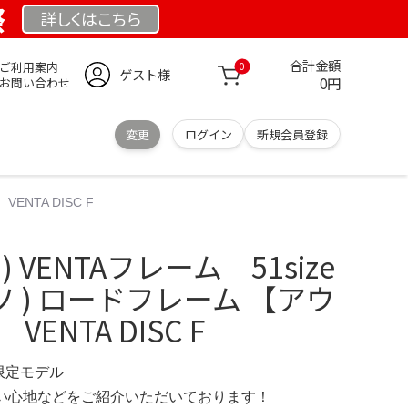
祭
詳しくは
こちら
合計金額
ご利用案内
0
ゲスト様
0円
お問い合わせ
変更
ログイン
新規会員登録
ENTA DISC F
) VENTAフレーム 51size
バッソ ) ロードフレーム 【アウ
ENTA DISC F
 限定モデル
の使い心地などをご紹介いただいております！