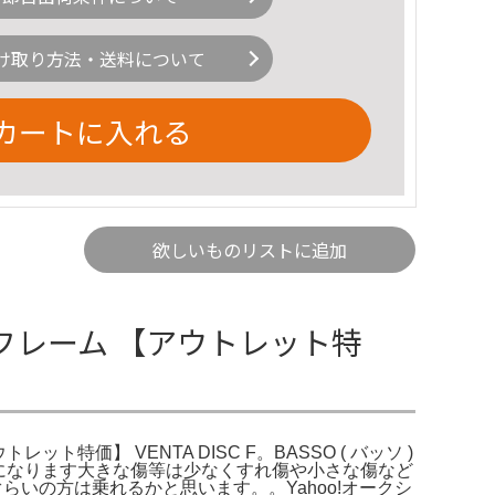
け取り方法・送料について
カートに入れる
欲しいものリストに追加
 ロードフレーム 【アウトレット特
レット特価】 VENTA DISC F。BASSO ( バッソ )
1sizeになります大きな傷等は少なくすれ傷や小さな傷など
らいの方は乗れるかと思います。。Yahoo!オークシ