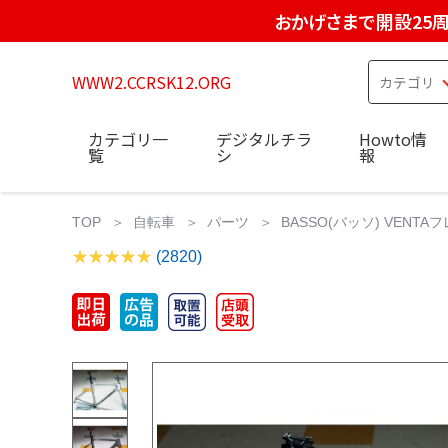
おかげさまで開設25
WWW2.CCRSK12.ORG
カテゴリ一
デジタルチラ
Howto情
覧
シ
報
TOP
自転車
パーツ
BASSO(バッソ) VENTA
(2820)