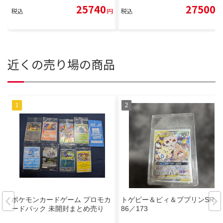
25740
27500
税込
円
税込
円
近くの売り場の商品
ポケモンカードゲーム プロモカ
トゲピー＆ピィ＆ププリンSR 1
ードパック 未開封まとめ売り
86／173