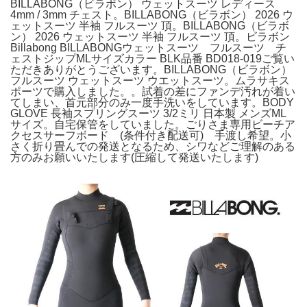
BILLABONG（ビラボン） ウェットスーツ レディース
4mm / 3mm チェスト。BILLABONG（ビラボン） 2026 ウ
ェットスーツ 半袖 フルスーツ 頂。BILLABONG（ビラボ
ン） 2026 ウェットスーツ 半袖 フルスーツ 頂。ビラボン
Billabong BILLABONGウェットスーツ フルスーツ チ
ェストジップMLサイズカラー BLK品番 BD018-019ご覧い
ただきありがとうございます。BILLABONG（ビラボン）
フルスーツ ウェットスーツ ウエットスーツ。ムラサキス
ポーツで購入しました。。試着の差にファンデ汚れが着い
てしまい、首元部分のみ一度手洗いをしています。BODY
GLOVE 長袖スプリングスーツ 3/2ミリ 日本製 メンズML
サイズ。自宅保管をしていました。ごりさま専用ビーチア
クセスサーフボード (条件付き配送可) 手渡し希望。小
さく折り畳んでの発送となるため、シワなどご理解のある
方のみお願いいたします(圧縮して発送いたします)