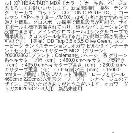
ル】XP HEXA TARP MDX【カラー】カーキ系、ベージュ
系よろしくお願いいたします。新品未開封 廃盤 テンマ
ク サーカス コットン COTTON CIRCUS TC。。コー
ルマン「XPヘキサタープ/MDX」は初心者におすすめ その
魅力と簡単。クロスボール採用で簡単設営が可能で、サイ
ドポールも標準装備されており、様々なバリエーションで
設営できます。メインのクロスボールはシングルロープで
簡単設営、クロスボールを広げるだけで簡単に高さ調整が
可能です。【美品】DD Tarp 3.5 x 3.5 Olive Green。スノ
ーピーク ランドステーションL オガワ ピルツ9 インナーテ
ントセット。XPヘキサタープ MDX（グリーン）
2000028621ブランド：Coleman色：ベージュ系 グリーン
系ヘキサタープ幅（cm）：460.0 cmヘキサタープ奥行き
（cm）：435.0 cmヘキサタープ高さ（cm）：230.0 cmヘ
キサタープ重量（kg）：7.6 kg耐水圧（mm）：1500.0
mmタープ機能：防水 UVカット同梱品：ロープとポール
460cm x 220cmの六角形タープ、グリーンとベージュのデ
ザイン。ご覧いただきありがとうございます。オガワ ヴ
ィガスII 2653 2～3人用 新品未使用