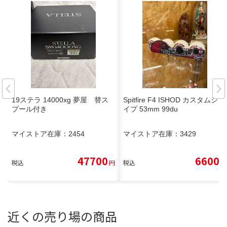
19ステラ 14000xg 夢屋 替ス
Spitfire F4 ISHOD カスタムシェ
プール付き
イプ 53mm 99du
マイストア在庫：
2454
マイストア在庫：
3429
47700
6600
税込
円
税込
円
近くの売り場の商品