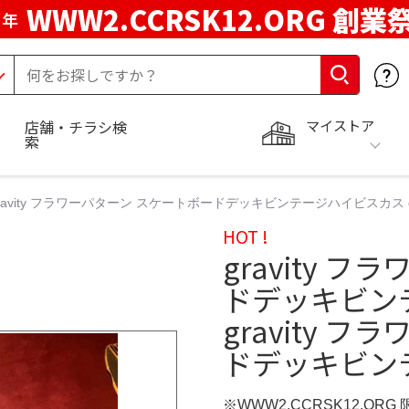
WWW2.CCRSK12.ORG 創業
周年
マイストア
店舗・チラシ検
索
ravity フラワーパターン スケートボードデッキビンテージハイビスカス 
HOT !
gravity 
ドデッキビン
gravity 
ドデッキビン
※WWW2.CCRSK12.ORG