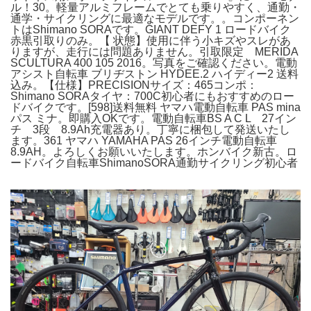
ル！30。軽量アルミフレームでとても乗りやすく、通勤・
通学・サイクリングに最適なモデルです。。コンポーネン
トはShimano SORAです。GIANT DEFY 1 ロードバイク
赤黒引取りのみ。【 状態】使用に伴う小キズやスレがあ
りますが、走行には問題ありません。引取限定 MERIDA
SCULTURA 400 105 2016。写真をご確認ください。電動
アシスト自転車 ブリヂストン HYDEE.2 ハイディー2 送料
込み。【仕様】PRECISIONサイズ：465コンポ：
Shimano SORAタイヤ：700C初心者にもおすすめのロー
ドバイクです。[598]送料無料 ヤマハ電動自転車 PAS mina
パス ミナ。即購入OKです。電動自転車BS A C L 27イン
チ 3段 8.9Ah充電器あり。丁寧に梱包して発送いたし
ます。361 ヤマハ YAMAHA PAS 26インチ電動自転車
8.9AH。よろしくお願いいたします。ホンバイク新古。ロ
ードバイク自転車ShimanoSORA通勤サイクリング初心者