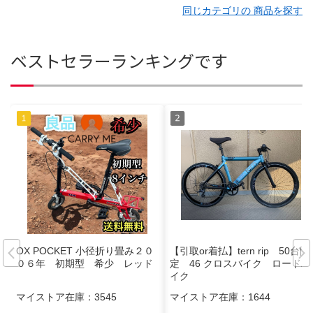
同じカテゴリの 商品を探す
ベストセラーランキングです
OX POCKET 小径折り畳み２０
【引取or着払】tern rip 50台限
０６年 初期型 希少 レッド
定 46 クロスバイク ロードバ
イク
マイストア在庫：
3545
マイストア在庫：
1644