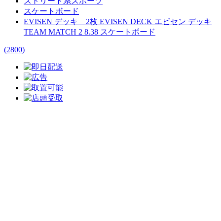
ストリート系スポーツ
スケートボード
EVISEN デッキ 2枚 EVISEN DECK エビセン デッキ
TEAM MATCH 2 8.38 スケートボード
(2800)