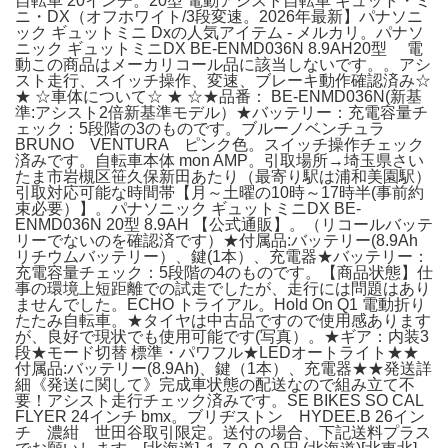
自転車 20インチ。20型 電動アシスト自転車 ギュット・ミ
ニ・DX（オフホワイト/3段変速。2026年最新】パナソニ
ック ギュットミニ Dxの人気アイテム - メルカリ。パナソ
ニック ギュットミニDX BE-ENMD036N 8.9AH20型 電
動この商品はメーカリコール品に該当しないです。。アシ
スト走行、スイッチ操作、変速、ブレーキ動作確認済み☆
★ ☆車体について☆ ★ ☆★品番： BE-ENMD036N(新基
準:アシスト2倍新基準モデル）★バッテリー：充電容量チ
ェック：5段階の3のものです。ブルーノベンチュラ
BRUNO VENTURA ピンク色。スイッチ操作チェック
済みです。自転車本体 mon AMP。引取場所→埼玉県さい
たま市岩槻区笹久保新田あたり（最寄り駅は浦和美園駅）
引取対応可能な時間帯【月～土曜の10時～17時半(事前約
束必要）】。パナソニック ギュットミニDX BE-
ENMD036N 20型 8.9AH 【公式通販】。（リコールバッテ
リーでないのを確認済です）★付属品:バッテリー(8.9Ah
リチウムバッテリー）、鍵(1本）、充電器★バッテリー：
充電容量チェック：5段階の4のものです。【商品状態】仕
事の環境上短距離での試走でしたが、走行には問題はあり
ませんでした。ECHO トライアル。Hold On Q1 電動折り
たたみ自転車。★タイヤは中古品ですので使用感あります
が、良好で現状でも使用可能です(写真）。★ギア：内装3
段★モード切替 標準・パワフル★LEDオートライト★★
付属品:バッテリー(8.9Ah)、鍵（1本）、充電器★★発送詳
細《発送に関して》完成車状態の配送なので組み立て不
要！アシスト走行チェック済みです。SE BIKES SO CAL
FLYER 24インチ bmx。ブリヂストン HYDEE.B 26イン
チ 濃紺 世田谷取引限定。送付の場合、下記送料プラス