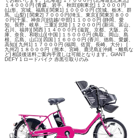
でお願いします。[北海道] １７０００円 (北海道)[北東北]
１４０００円 (青森、岩手、秋田)[南東北] １２０００円
(山形、宮城、福島)[ 関東1] １００００円 (茨城、栃木、群
馬、山梨) [ 関東2] ７０００円(埼玉、東京)[ 関東3] ８００
０円(千葉、神奈川)[信越/ 中部]１１０００円 (静岡、愛
知、長野、岐阜、三重)[ 北陸 ] １２０００円 (新潟、富山、
石川、福井)[ 関西 ] １４０００円 (滋賀、京都、大阪、兵
庫、奈良、和歌山)[ 中国 ] １５０００円 (鳥取、岡山、島
根、広島、山口)[ 四国 ] １６０００円 (香川、徳島、愛媛、
高知)[ 九州1] １７０００円 (福岡、佐賀、長崎、大分） [
九州2] １８０００円（熊本、宮崎、鹿児島)[ 沖縄 ・離島な
ど] 相談後送料ご案内手渡しは可能となります。GIANT
DEFY 1 ロードバイク 赤黒引取りのみ