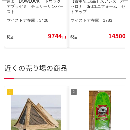
道楽 DOWLUCK ドウラク
【貴重/正規品】スアレス バル
アブラゼミ チェリーサンバー
セロナ 3rdユニフォーム セッ
スト
トアップ
マイストア在庫：
3428
マイストア在庫：
1783
9744
14500
税込
円
税込
円
近くの売り場の商品