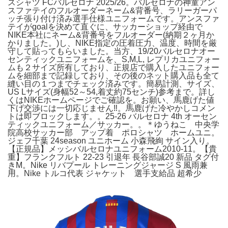
スシャツ FCバルセロナ 2025/26。バルセロナの神童アン
スファテイのフルオーダーネーム&背番号、ラリーガーパ
ッチ張り付け済み選手仕様ユニフォームです。アンスファ
テイがgoalを決めて直ぐに、サッカーショップ経由で
NIKE本社にネーム&背番号をフルオーダー(納期２ヶ月か
かりました。)し、NIKE指定の圧着圧力、温度、時間を厳
守して貼ってもらいました。当方、19/20バルセロナオー
センティックユニフォームを、S,M,L, レプリカユニフォー
ムも２サイズ所有しており、正規店で購入したユニフォー
ムを細部まで記録しており、その後のネット購入品も全て
縫い目の１つまでチェック済みです。簡易計測、サイズ、
US Lサイズ(身幅52～54,着丈約75センチ)参考まで。詳し
くはNIKEホームページでご確認を。お願い、馬鹿げた値
下げ交渉には一切応じません‼️。馬鹿げた冷やかしコメン
トは即ブロックします。。25-26 バルセロナ 4th オーセン
ティックユニフォーム／サッカー。。＊ゆうねこ 中央学
院高校サッカー部 アップ着 ポロシャツ ホームユニ。
ジェフ千葉 24season ユニホーム 小森飛絢 サイン入り。
【正規品】メッシバルセロナユニフォーム2010-11。【貴
重】フランクフルト 22-23 引退年 長谷部誠20 新品 タグ付
きM。Nike リバプール トレーニングジャージ S 風雨兼
用。Nike トルコ代表 ジャケット 選手支給品 超希少