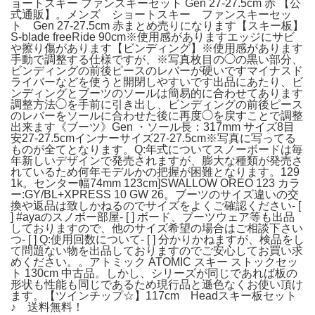
ョートスキー ファンスキーセット Gen 27-27.5cm 赤 【公
式通販】。メンズ ショートスキー ファンスキーセッ
ト Gen 27-27.5cm 赤まとめ売りになります【スキー板】
S-blade freeRide 90cm※使用感がありますエッジにサビ
や擦り傷があります【ビンディング】※使用感があります
手動で調整する仕様ですが、※写真枚目の◯の黒い部分、
ビンディングの前後ピースのレバーが硬いですマイナスド
ライバーなどを使うと開閉しやすいです出品にあたり、ビ
ンディングとブーツのソールは簡易的に合わせてあります
調整方法◯を手前に引き出し、ビンディングの前後ピース
のレバーをソールに合わせた後に再度◯を戻すことで調整
出来ます《ブーツ》Gen ・ソール長：317mm サイズ8目
安27-27.5cmインナーサイズ27-27.5cm※写真に写ってる
ものが全てとなります。Q:年式についてスノーボードは毎
年新しいデザインで発売されますが、膨大な種類が発売さ
れているため何年モデルかの把握が困難となります。129
1k。センター幅74mm 123cm]SWALLOW OREO 123 カラ
ー:GY/BL+XPRESS 10 GW 26。ブーツのサイズ違いの交
換や返品は致しかねるのでサイズをよくご確認ください- [
] #ayaのスノボー部屋- [ ] ボード、ブーツウェア等も出品
しておりますので、他のサイズ希望の場合はご相談下さい
つ- [ ] Q:使用回数について- [ ] 分かりかねますが、検品をし
て問題ない物を出品しておりますのでご安心してお買い求
めください。。アトミック ATOMIC スキー ストックセッ
ト 130cm 中古品。しかし、シリーズが同じであれば板の
形状も性能も同じであるため現行品と遜色なくお使い頂け
ます。【ツインチップ☆】117cm Headスキー板セット
♪ 送料無料！