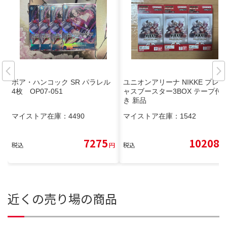
ボア・ハンコック SR パラレル
ユニオンアリーナ NIKKE プレシ
4枚 OP07-051
ャスブースター3BOX テープ付
き 新品
マイストア在庫：
4490
マイストア在庫：
1542
7275
10208
税込
円
税込
円
近くの売り場の商品