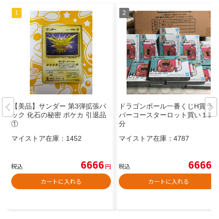
【美品】サンダー 第3弾拡張パ
ドラゴンボール一番くじH賞ラ
ック 化石の秘密 ポケカ 引退品
バーコースターロット買い１箱
①
分
マイストア在庫：
1452
マイストア在庫：
4787
6666
6666
税込
円
税込
円
カートに入れる
カートに入れる