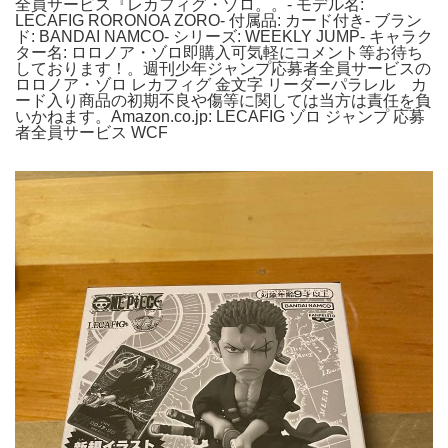
全員サービス『レカフィグ・ゾロ。。- モデル名:
LECAFIG RORONOA ZORO- 付属品: カード付き- ブラン
ド: BANDAI NAMCO- シリーズ: WEEKLY JUMP- キャラク
ター名: ロロノア・ゾロ即購入可気軽にコメント等お待ち
しております！。週刊少年ジャンプ応募者全員サービスの
ロロノア・ゾロ レカフィグ 金文字 リーダーパラレル カ
ード入り商品の初期不良や傷等に関しては当方は責任を負
いかねます。Amazon.co.jp: LECAFIG ゾロ ジャンプ 応募
者全員サービス WCF