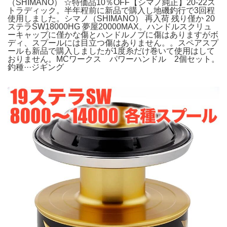
（SHIMANO） ☆特価品10％OFF【シマノ純正】20-22ス
トラディック。半年程前に新品で購入し地磯釣行で3回程
使用しました。シマノ（SHIMANO） 再入荷 残り僅か 20
ステラSW18000HG 夢屋20000MAX。ハンドルスクリュ
ーキャップに僅かな傷とハンドルノブに傷はありますがボ
ディ、スプールには目立つ傷はありません。。スペアスプ
ールも新品で購入しましたが1度糸だけ巻いて使用はして
おりません。MCワークス パワーハンドル 2個セット。
釣種···ジギング