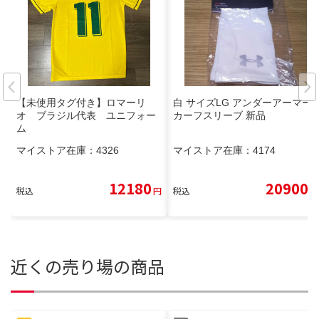
【未使用タグ付き】ロマーリ
白 サイズLG アンダーアーマー
オ ブラジル代表 ユニフォー
カーフスリーブ 新品
ム
マイストア在庫：
4326
マイストア在庫：
4174
12180
20900
税込
円
税込
円
近くの売り場の商品