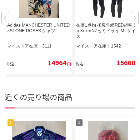
Adidas MANCHESTER UNITED
在庫1点物 極暖伸縮RED起毛 5
×STONE ROSES シャツ
ｘ3ｍｍNZセミドライ MLサイ
ズ
マイストア在庫：
3111
マイストア在庫：
1542
14964
15660
税込
円
税込
円
近くの売り場の商品