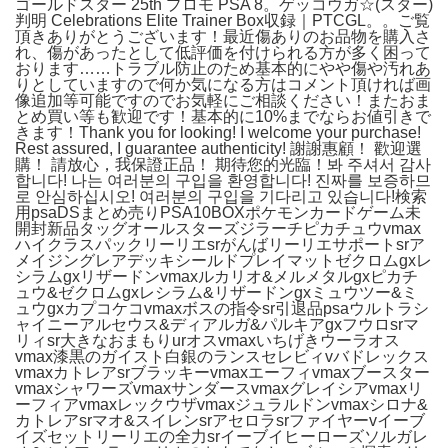
ゴールドスター 25th プロモ PSA 8。ゲッコウガ☆(スター)
判明 Celebrations Elite Trainer Box収録｜PTCGL。。ご覧
頂きありがとうございます！最近傷ありのお品物を購入さ
れ、傷があったとして低評価を付けられる方が多く困って
おります……トラブル防止のため基本的にやや傷や汚れあ
りとしていますので何か気になる方はコメント頂ければ画
像追加等可能ですのでお気軽にご相談ください！またおま
とめ買い等も歓迎です！基本的に10%までならお値引きで
きます！Thank you for looking! I welcome your purchase!
Rest assured, I guarantee authenticity! 謝謝惠顧！ 歡迎選
購！ 請放心，我保證正品！ 期待您的光臨！봐 주셔서 감사
합니다! 나는 여러분의 구입을 환영합니다! 진짜를 보증하므
로 안심하십시오! 여러분의 구입을 기다리고 있습니다!検索
用psaDSまとめ売りPSA10BOXポケモンカードゲーム未
開封新品タッグオールスターズジラーチピカチュウvmax
ハイクラスパックリーリエsrがんばリーリエサポートsrア
メイジングレアデッキシールドプレイマットゼクロムgxレ
シラムgxリザードンvmaxルカリオ&メルメタルgxピカチ
ュウ&ゼクロムgxレシラム&リザードンgxミュウツー&ミ
ュウgxカプコケコvmaxボスの指令sr引退品psaウルトラシ
ャイニーアルセウス&ディアルガ&パルキアgxフウロsrマ
リィsr大きなおまもりurオスvmaxいちげきウーラオス
vmax漆黒のガイスト白銀のランスセレビィvバドレックス
vmaxカトレアsrブラッキーvmaxエーフィvmaxブースター
vmaxシャワーズvmaxサンダースvmaxグレイシアvmaxリ
ーフィアvmaxレックウザvmaxジュラルドンvmaxシロナ&
カトレアsrマオ&スイレンsrアセロラsrファイヤーvイーブ
イズセットリーリエの全力srイーブイヒーローズソルガレ