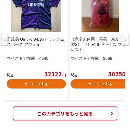
正規品 Umbro 94/95トッテナム
（完全未使用）幕男 あか （2
スパーズ アウェイ
022） TheArth アーバンフォ
レスト
マイストア在庫：
4545
マイストア在庫：
3568
12122
30250
税込
円
税込
円
カートに入れる
カートに入れる
このカテゴリをもっと見る