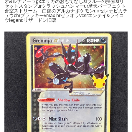
オ&ルナアーラgxエリカのおもてなしsrブルーの探索srリ
セットスタンプurクラッシュハンマーur摩天パーフェクト
蒼空ストリーム 白熱のアルカナポケモンgoセレナピカチ
ュウchrブラッキーvmax hrゼラオラvcsrエンテイ&ライコ
ウlegendリザードン旧裏