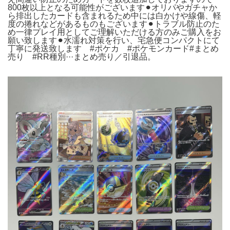
800枚以上となる可能性がございます⚫︎オリパやガチャか
ら排出したカードも含まれるため中には白かけや線傷、軽
度の捲れなどがあるものもございます⚫︎トラブル防止のた
め一律プレイ用としてご理解いただける方のみご購入をお
願い致します⚫︎水濡れ対策を行い、宅急便コンパクトにて
丁寧に発送致します #ポケカ #ポケモンカード#まとめ
売り #RR種別···まとめ売り／引退品。