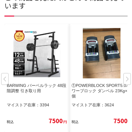
います
BARWING バーベルラック 48段
①POWERBLOCK SPORT5.0パ
階調整 引き取り用
ワーブロック ダンベル 23Kg×1
個
マイストア在庫：
3394
マイストア在庫：
3624
7500
7500
税込
円
税込
円