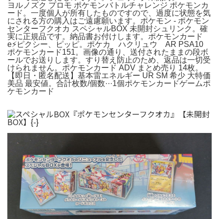
ヨルノズク プロモ ポケモンバトルチャレンジ ポケモンカ
ード。一度個人が所有したものですので、過度に状態を気
にされる方の購入はご遠慮願います。ポケモン - ポケモン
センターフクオカ スペシャルBOX 未開封シュリンク。確
実に正規品です。納品書お付けします。ポケモンカード
e⚡ピクシー、ピッピ。ポケカ ハクリュウ AR PSA10
ポケモンカード151。画像の通り、送付されたままの段ボ
ールでお送りします。すり替え防止のため、返品は一切受
けられません。ポケモンカード ADV まとめ売り 14枚。
【即日・匿名配送】基本雷エネルギー UR SM 希少 大特価
美品 最安値。合計枚数/個数···1個ポケモンカードゲームポ
ケモンカード