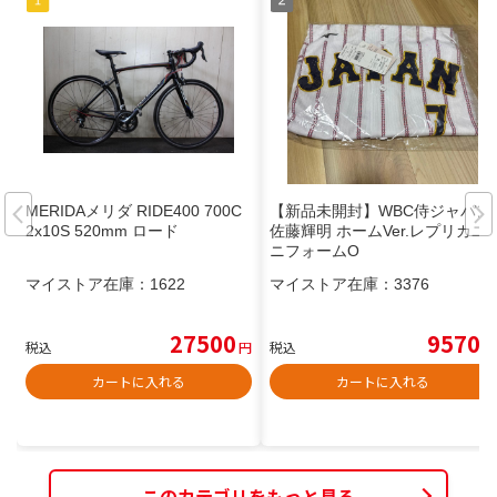
MERIDAメリダ RIDE400 700C
【新品未開封】WBC侍ジャパン
2x10S 520mm ロード
佐藤輝明 ホームVer.レプリカユ
ニフォームO
マイストア在庫：
1622
マイストア在庫：
3376
27500
9570
税込
円
税込
円
カートに入れる
カートに入れる
このカテゴリをもっと見る