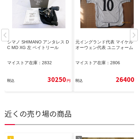
シマノ SHIMANO アンタレス D
元イングランド代表 マイケル・
C MD XG 左 ベイトリール
オーウェン代表 ユニフォーム
マイストア在庫：
2832
マイストア在庫：
2806
30250
26400
税込
円
税込
円
近くの売り場の商品