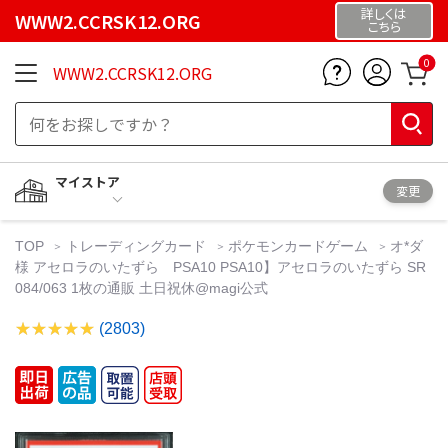
詳しくは
WWW2.CCRSK12.ORG
こちら
0
WWW2.CCRSK12.ORG
マイストア
変更
TOP
トレーディングカード
ポケモンカードゲーム
オ*ダ
様 アセロラのいたずら PSA10 PSA10】アセロラのいたずら SR
084/063 1枚の通販 土日祝休@magi公式
(2803)