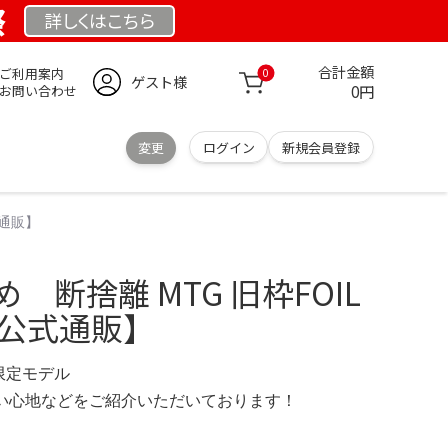
祭
詳しくは
こちら
合計金額
ご利用案内
0
ゲスト様
0円
お問い合わせ
変更
ログイン
新規会員登録
式通販】
 断捨離 MTG 旧枠FOIL
【公式通販】
 限定モデル
の使い心地などをご紹介いただいております！