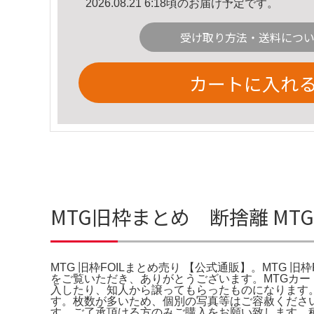
2026.08.21 6:18頃のお届け予定です。
受け取り方法・送料につ
カートに入れ
MTG旧枠まとめ 断捨離 MT
MTG 旧枠FOILまとめ売り 【公式通販】。MTG 旧
をご覧いただき、ありがとうございます。MTGカ
入したり、知人から譲ってもらったものになります
す。枚数が多いため、個別の写真等はご容赦くださ
す。ご了承頂ける方のみご購入をお願い致します。種別..