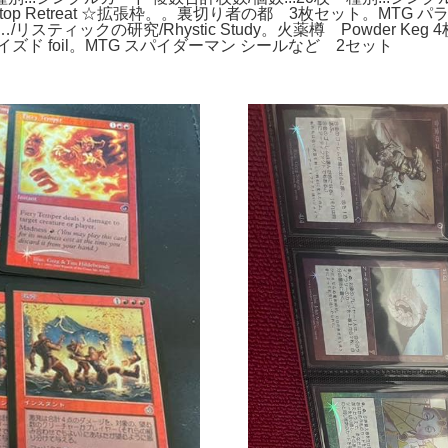
lifftop Retreat ☆拡張枠。。裏切り者の都 3枚セット。MTG
スティックの研究/Rhystic Study。火薬樽 Powder Ke
イズド foil。MTG スパイダーマン シールなど 2セット