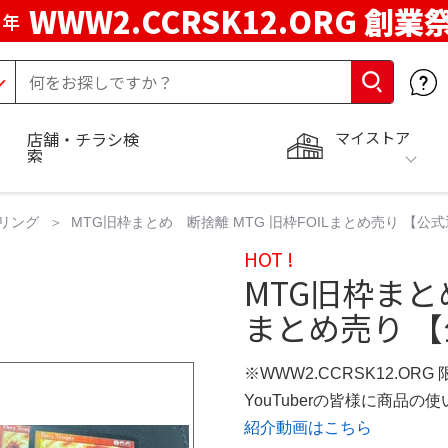
WWW2.CCRSK12.ORG 創業
周年
マイストア
店舗・チラシ検
索
リング
MTG旧枠まとめ 断捨離 MTG 旧枠FOILまとめ売り 【公
HOT !
MTG旧枠まとめ
まとめ売り 
※WWW2.CCRSK12.ORG
YouTuberの皆様に商品
紹介動画はこちら