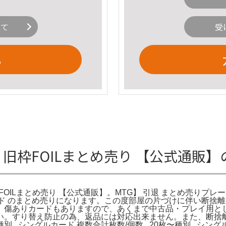
いて
受
る
G 旧枠FOILまとめ売り 【公式通販
枠FOILまとめ売り 【公式通販】。MTG】 引退 まとめ売りプレ
ード のまとめ売りになります。この度部屋の片づけに伴い断捨
。傷ありカードもありますので、あくまで中古品・プレイ用と
い。すり替え防止の為、返品には対応出来ません。また、断捨
.シングルカード 複数合計枚数/個数...20枚〜種別...シングル