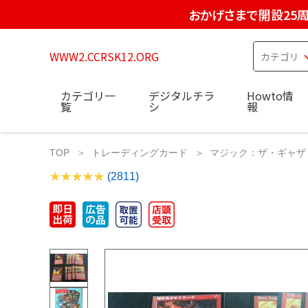
おかげさまで開設25
WWW2.CCRSK12.ORG
カテゴリ一
デジタルチラ
Howto情
覧
シ
報
TOP
トレーディングカード
マジック：ザ・ギャザ
(2811)