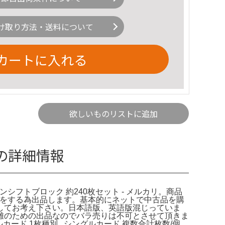
け取り方法・送料について
カートに入れる
欲しいものリストに追加
】の詳細情報
ーンシフトブロック 約240枚セット - メルカリ。商品
離をする為出品します。基本的にネットで中古品を購
してお考え下さい。日本語版、英語版混じっていま
離のための出品なのでバラ売りは不可とさせて頂きま
カード 1枚種別...シングルカード 複数合計枚数/個