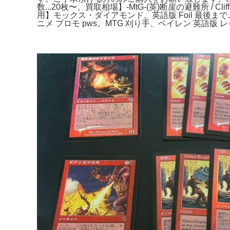
数...20枚〜。買取相場】-MtG-(英)断崖の避難所 / C
用】モックス・ダイアモンド。英語版 Foil 最後まで…/リ
ニメ プロモ pws。MTG 刈り手、ベイレン 英語版 レ