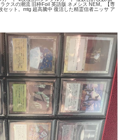
 パララクスの潮流 旧枠Foil 英語版 ネメシス NEM。【専
g 4枚セット。mtg 超高騰中 復活した精霊信者ニッサ ア