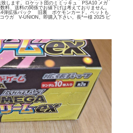
送致します。ロケット団のミミッキュ PSA10 メガ
手数料、送料の関係でお値下げは考えておりません。
第4弾拡張パック 旧裏 ポケモンカード。ペットも
 V-UNION。即購入下さい。長*ー様 2025 ピ