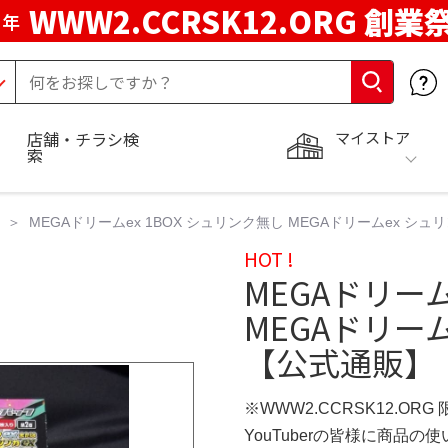
WWW2.CCRSK12.ORG 創業
周年
マイストア
店舗・チラシ検
索
MEGAドリームex 1BOX シュリンク無し MEGAドリームex シュ
HOT !
MEGAドリーム
MEGAドリーム
【公式通販】
※WWW2.CCRSK12.ORG
YouTuberの皆様に商品