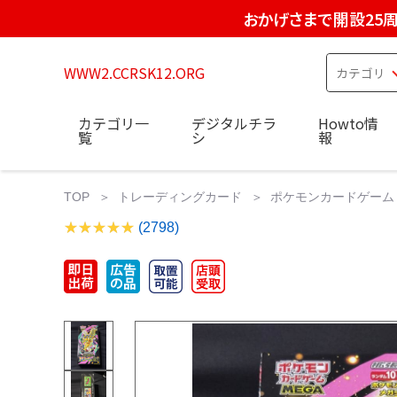
おかげさまで開設25
WWW2.CCRSK12.ORG
カテゴリ一
デジタルチラ
Howto情
覧
シ
報
TOP
トレーディングカード
ポケモンカードゲーム
(2798)