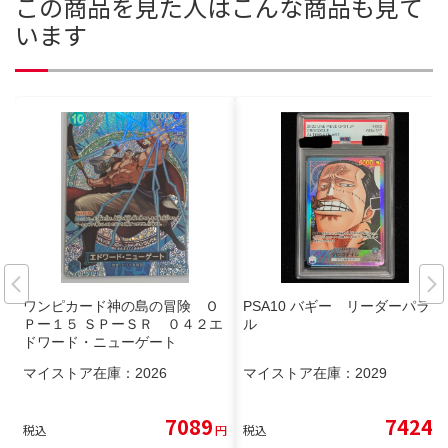
この商品を見た人はこんな商品も見て
います
ワンピカード神の島の冒険 Ｏ
PSA10 バギー リーダーパラレ
Ｐー１５ ＳＰーＳＲ ０４２エ
ル
ドワード・ニューゲート
マイストア在庫：
2026
マイストア在庫：
2029
7089
7424
税込
円
税込
円