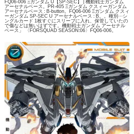
FQ06-006 Ξガンダム U【SP-SEC】 | 機動戦士ガンダム
アーセナルベース。PR-405 Ξガンダム クスィーガンダム
アーセナルベース : B-button。FQ06-006 Ξガンダム クスィ
ーガンダム SP-SEC U アーセナルベース : B。。種別···シ
ングルカード 1枚すぐにスリーブに入れ、保管していたの
で傷などは無いはずです。機動戦士ガンダム アーセナル
ベース」 〈FORSQUAD SEASON:06〉FQ06-006。