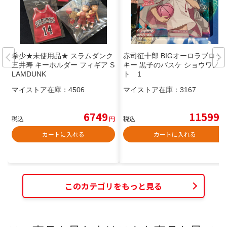
希少★未使用品★ スラムダンク
赤司征十郎 BIGオーロラブロッ
三井寿 キーホルダー フィギア S
キー 黒子のバスケ ショウワノー
LAMDUNK
ト 1
マイストア在庫：
4506
マイストア在庫：
3167
6749
11599
税込
円
税込
円
カートに入れる
カートに入れる
このカテゴリをもっと見る