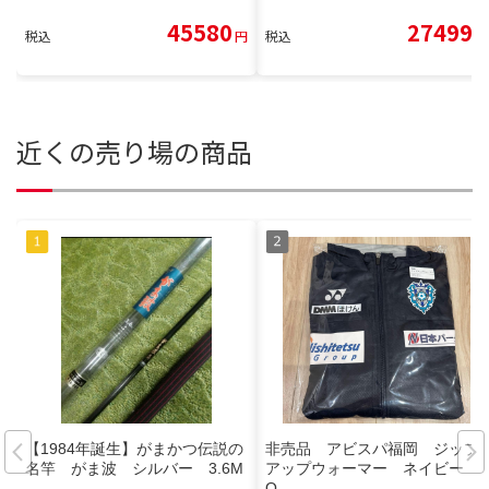
45580
27499
税込
円
税込
円
近くの売り場の商品
【1984年誕生】がまかつ伝説の
非売品 アビスパ福岡 ジップ
名竿 がま波 シルバー 3.6M
アップウォーマー ネイビー
O