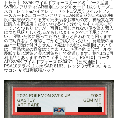
トセット: SV5K ワイルドフォースカード名: ゴース型番:
SV5Kレアリティ: AR種別...シングルカード 1枚シリーズ...
スカーレット&バイオレットセット...SV5K ワイルドフォ
ースカード名...ゴースレアリティ...AR鑑定状況...PSA10極
度に状態が気になる方や完美品をお求めの方、神経質な方
は購入を御遠慮ください>なるべく分かりやすく写真に写
しているつもりですが、写真に写しきれない傷や当方素人
につき見落としがあるかもしれませんのでご了承くださ
い。>届いた後に思ってたのと違うと言われても困ります
ので写真をよく確認してからご購入ください。発送後の返
品は一切受け付けません。>発送中の紛失や破損について
は、商品代金の返金はできません。>基本的に段ボールや
厚紙で折れ対策と濡れ対策をして発送します。梱包には再
利用品もありますのでご了承ください。PSA10】ゴース
AR SV5K ワイルドフォース 080/071 【公式通販】。。
PSA10テラパゴスex SAR 8163。レックウザEX sr。キュ
ウコン ★ 第1弾拡張パック