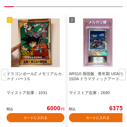
ドラゴンボールZ メモリアルカ
ARS10 孫悟飯 : 青年期 UGM9-0
ード パート5
15DA ドラマティックアート
マイストア在庫：
1031
マイストア在庫：
2690
6000
6375
税込
円
税込
円
カートに入れる
カートに入れる