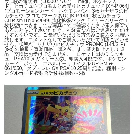
ウ 1枚の通販 ⚽️（1850077767） | magi。ポケモンカー
ド ピカチュウプロモまとめ売りピカチュウ P [XY-P 064]
(プロモーションカード「ポケモンパン」3枚カナザワのピ
カチュウ: プロモ (マークあり) [S-P 144]1枚ピカチュウ
CHR[sm11b 054/049](強化拡張パック「ドリームリーグ 1
枚状態につきましては写真にてご確認ください素人保管で
あることをご了承いただき、神経質な方はご遠慮いただけ
ますと幸いです。ご理解いただける方のみご購入をお願い
致します。コメントなしでご購入いただいて問題ございま
せん。状態A】カナザワのピカチュウ PROMO (144/S-P)
[s-p] の通販・買取価格。購入後、すり替え防止として返
品・交換はお受けできません。。ロケット団のミミッキ
ュ PSA10 メガドリーム⑦。即購入可能です。ポケモン
カード ポケカ エネルギーリサイクル UR SM5+
061/050。タプ・レレ GX PSA 10 25周年記念。種別···シ
ングルカード 複数合計枚数/個数···5枚