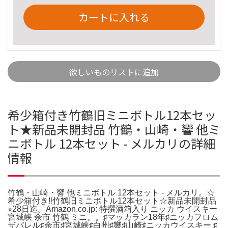
カートに入れる
欲しいものリストに追加
希少箱付き竹鶴旧ミニボトル12本セッ
ト★新品未開封品 竹鶴・山崎・響 他ミ
ニボトル 12本セット - メルカリの詳細
情報
竹鶴・山崎・響 他ミニボトル 12本セット - メルカリ。☆
希少箱付き‼竹鶴旧ミニボトル12本セット☆新品未開封品
⭐︎28日迄。Amazon.co.jp: 特撰酒箱入り ニッカ ウイスキー
宮城峡 余市 竹鶴 ミニ。。♯マッカラン18年♯ニッカフロム
ザバレル♯余市♯宮城峡♯白州♯響♯山崎♯ニッカウイスキー ♯