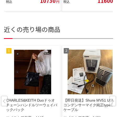
10730
11600
税込
円
税込
円
近くの売り場の商品
CHARLES&KEITH Duoドゥオ
【即日発送】Shure MV51 USB
チェーンハンドルツーウェイバ
コンデンサーマイク純正typeC
ックパック
ケーブル