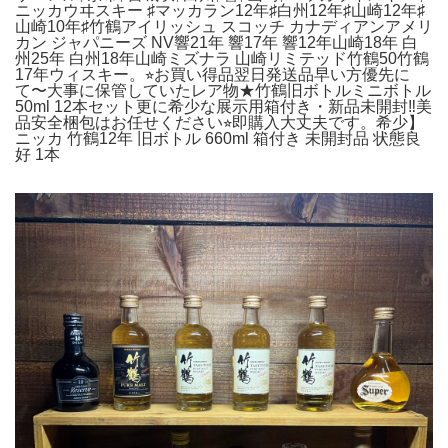
ニッカウヰスキー ♯マッカラン12年♯白州12年♯山崎12年♯
山崎10年♯竹鶴アイリッシュ スコッチ カナディアンアメリ
カン ジャパニーズ NV響21年 響17年 響12年山崎18年 白
州25年 白州18年山崎ミズナラ 山崎リミテッド竹鶴50竹鶴
17年ウィスキー。⭐︎お買い得品翌日発送品早い方優先に
て〜大事に保管していたレア物★竹鶴旧ボトルミニボトル
50ml 12本セット更に希少な展示用箱付き・新品未開封‼️美
品安全梱包はお任せください⭐︎即購入大丈夫です。希少】
ニッカ 竹鶴12年 旧ボトル 660ml 箱付き 未開封品 状態良
好 1本