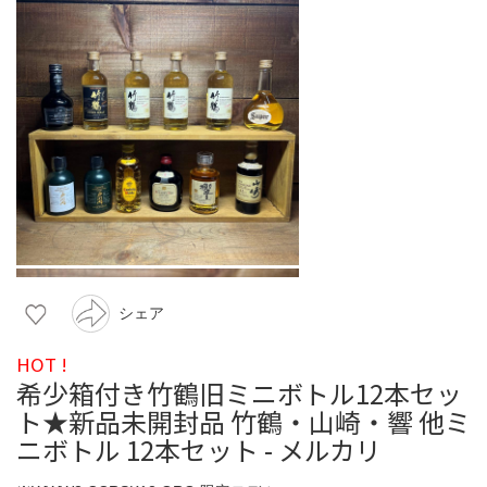
シェア
HOT !
希少箱付き竹鶴旧ミニボトル12本セッ
ト★新品未開封品 竹鶴・山崎・響 他ミ
ニボトル 12本セット - メルカリ