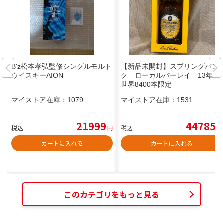
B'z松本孝弘監修シングルモルト
【新品未開封】スプリングバン
ウイスキーAION
ク ローカルバーレイ 13年
世界8400本限定
マイストア在庫：
1079
マイストア在庫：
1531
21999
44785
税込
円
税込
円
カートに入れる
カートに入れる
このカテゴリをもっと見る