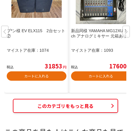
ブ*ン様 EV ELX115 2台セット
新品同様 YAMAHA MG12XU 12
②
ch アナログミキサー 元箱あり
マイストア在庫：
1074
マイストア在庫：
1093
31853
17600
税込
円
税込
円
カートに入れる
カートに入れる
このカテゴリをもっと見る