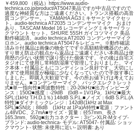
￥459,800 （税込）https://www.audio-
technica.co.jp/product/AT5047美品ですが中古品ですので
過度な神経質な方はご遠慮ください。トランス搭載の高音
質コンデンサー。。YAMAHA AG3ミキサーとマイクセッ
ト。audio-technica AT2035 コンデンサーマイク おまけ
あり。TASCAM Model 16 レコーディングミキサー/ ラッ
クマウント セット。SHURE 55SH ガイコツマイク 美品
動作確認済。audio technica AT2020 コンデンサーマイク
ロホン。audio technica AT5047をレビュー。※動作確認
済み※付属品は画像の物全てです※高額精密機器のため、
すり替え防止の観点から返品はご遠慮ください本商品は使
用歴の少ない状態で譲り受けた個体です。その後は自宅ス
タジオにて使用し常時防湿庫で管理しておりました。マイ
ク本体・付属品ともにコンディション良好です。大切にし
すぎて使用頻度が極端に少なくなっていたので手放す事に
しました。即購入大歓迎です。今の所お値下げは考えてお
りません。■コンデンサーマイク、バックエレクトレット
式■単一指向性■周波数特性：20-20kHz■出力インピーダ
ンス：150Ω■感度：-29dB (0dB＝1V/1Pa、1kHz)■最大
SPL:(1kHz T.H.D.1％) 148dB S.P.L.■ノイズ：6dB S.P.L.(A
特性)■ダイナミックレンジ：142dB(1kHz at Max
SPL)■SN比：88dB (1kHz at 1Pa)A特性■電源：ファント
ム48VDC、2.7mA■サイズ・質量：径57mm、長さ
165.3mm、592g■出力コネクター：3ピンXLR-Mタイプ-
ブランド: audio-technica- モデル: AT5047- 付属品: ショッ
クマウント- 状態: 未使用に近い- 説明書: あり