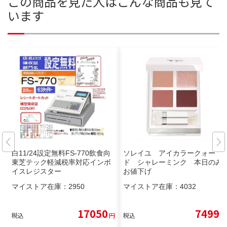
この商品を見た人はこんな商品も見て
います
白11/24設定無料FS-770飲食向
ソレイユ アイカラークォー
東芝テック軽減税率対応インボ
ド シャレーミンク 本日のみ
イスレジスター
お値下げ
マイストア在庫：
2950
マイストア在庫：
4032
17050
7499
税込
円
税込
円