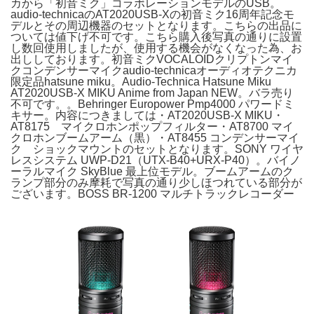
カから「初音ミク」コラボレーションモデルのUSB。
audio-technicaのAT2020USB-Xの初音ミク16周年記念モ
デルとその周辺機器のセットとなります。こちらの出品に
ついては値下げ不可です。こちら購入後写真の通りに設置
し数回使用しましたが、使用する機会がなくなった為、お
出ししております。初音ミクVOCALOIDクリプトンマイ
クコンデンサーマイクaudio-technicaオーディオテクニカ
限定品hatsune miku。Audio-Technica Hatsune Miku
AT2020USB-X MIKU Anime from Japan NEW。バラ売り
不可です。。Behringer Europower Pmp4000 パワードミ
キサー。内容につきましては・AT2020USB-X MIKU・
AT8175 マイクロホンポップフィルター・AT8700 マイ
クロホンブームアーム（黒）・AT8455 コンデンサーマイ
ク ショックマウントのセットとなります。SONY ワイヤ
レスシステム UWP-D21（UTX-B40+URX-P40）。バイノ
ーラルマイク SkyBlue 最上位モデル。ブームアームのク
ランプ部分のみ摩耗で写真の通り少しほつれている部分が
ございます。BOSS BR-1200 マルチトラックレコーダー