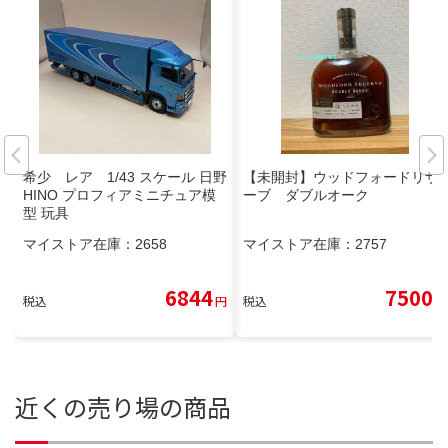
希少 レア 1/43 スケール 日野
【未開封】ウッドフォードリザ
HINO プロフィアミニチュア模
ーブ ダブルオーク
型 玩具
マイストア在庫：
2658
マイストア在庫：
2757
6844
7500
税込
円
税込
円
近くの売り場の商品