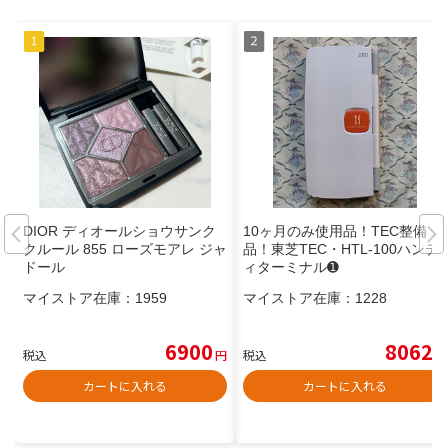
DIOR ディオールショウサンク
10ヶ月のみ使用品！TEC整備
クルール 855 ローズモアレ ジャ
品！東芝TEC・HTL-100ハンデ
ドール
ィターミナル➊
マイストア在庫：
1959
マイストア在庫：
1228
6900
8062
税込
円
税込
円
カートに入れる
カートに入れる