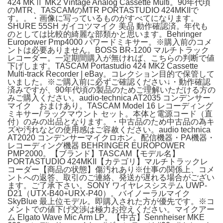
424 MKⅡ MK2 Vintage Analog Cassette Multi。90年代頃
のMTR、TASCAMのMTR PORTASTUDIO 424MKIIで
す。。・画像に写っているものがすべてになります。
SHURE 55SH ガイコツマイク 美品 動作確認済。年代も
のとしては比較的綺麗な部類かと思います。Behringer
Europower Pmp4000 パワードミキサー。※購入前のコメ
ントは必要ありません。BOSS BR-1200 マルチトラック
レコーダー。一定期間購入が無ければ、こちらの判断で値
下げします。TASCAM Portastudio 424 MK2 Cassette
Multi-track Recorder | eBay。コレクション目的で保管して
いました。※ご購入前に必ずご確認ください↓・動作確認
済みですが、90年代頃の製品のためご理解いただける方の
みご購入ください。audio-technica AT2035 コンデンサー
マイク おまけあり。TASCAM Model 16 レコーディング
ミキサー/ ラックマウント セット。本体と電源コード（直
付）のみの出品となります。・中古品のため中古品の為キ
ズや汚れなどの使用感はご容赦ください。audio technica
AT2020 コンデンサーマイクロホン。配信機器・PA機器・
レコーディング機器 BEHRINGER EUROPOWER
PMP2000。【ブランド】TASCAM【モデル名】
PORTASTUDIO 424MKII【カテゴリ】マルチトラックレ
コーダー【商品の状態】傷汚れあり※仕事の関係上、コメ
ントへの返答、取引のご連絡、発送が遅れる場合がござい
ます。ご了承下さい。SONY ワイヤレスシステム UWP-
D21（UTX-B40+URX-P40）。バイノーラルマイク
SkyBlue 最上位モデル。即購入された方が優先です。※コ
メントでの値下げ交渉は極力お控えください。マイクアー
ム Elgato Wave Mic Arm LP。【中古】Sennheiser MKE