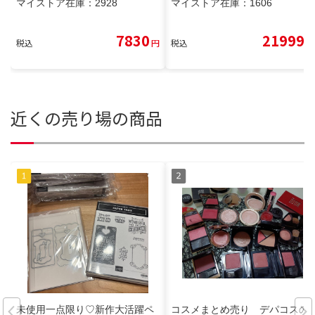
マイストア在庫：
2928
マイストア在庫：
1606
7830
21999
税込
円
税込
円
近くの売り場の商品
未使用一点限り♡新作大活躍ペ
コスメまとめ売り デパコスの