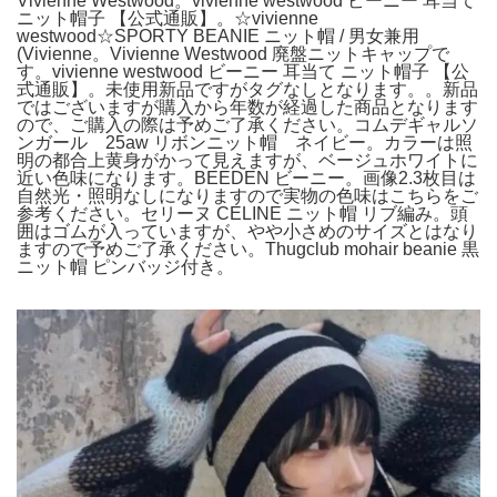
Vivienne Westwood。vivienne westwood ビーニー 耳当て
ニット帽子 【公式通販】。☆vivienne
westwood☆SPORTY BEANIE ニット帽 / 男女兼用
(Vivienne。Vivienne Westwood 廃盤ニットキャップで
す。vivienne westwood ビーニー 耳当て ニット帽子 【公
式通販】。未使用新品ですがタグなしとなります。。新品
ではございますが購入から年数が経過した商品となります
ので、ご購入の際は予めご了承ください。コムデギャルソ
ンガール 25aw リボンニット帽 ネイビー。カラーは照
明の都合上黄身がかって見えますが、ベージュホワイトに
近い色味になります。BEEDEN ビーニー。画像2.3枚目は
自然光・照明なしになりますので実物の色味はこちらをご
参考ください。セリーヌ CELINE ニット帽 リブ編み。頭
囲はゴムが入っていますが、やや小さめのサイズとはなり
ますので予めご了承ください。Thugclub mohair beanie 黒
ニット帽 ピンバッジ付き。