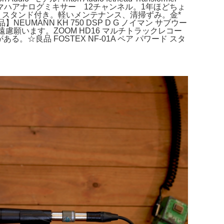
4 ヤマハアナログミキサー 12チャンネル。1年ほどちょ
8400 スタンド付き。軽いメンテナンス、清掃ずみ。金*
】NEUMANN KH 750 DSP D G ノイマン サブウー
ご遠慮願います。ZOOM HD16 マルチトラックレコー
☆良品 FOSTEX NF-01A ペア パワード スタ