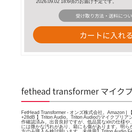
2026.09.02 18:6頃のお届け予定です。
受け取り方法・送料につ
カートに入れ
fethead transformer マ
FetHead Transformer - オンズ株式会社。
+28dB 】Triton Audio。Triton Au
作確認済み。出音良好ですが、低品質なxlrの仕様
には微かな汚れがあり、箱にも傷があります。明らか
方のみ購入を検討願います。未使用】Triton Audio FetHead マイ