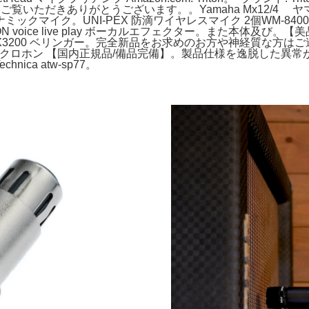
ターご覧いただきありがとうございます。。Yamaha Mx12/
イナミックマイク。UNI-PEX 防滴ワイヤレスマイク 2個WM-
ON voice live play ボーカルエフェクター。また本体及び。【美品
RO EX3200 ベリンガー。完全新品をお求めのお方や神経質な方は
クロホン 【国内正規品/備品完備】。製品仕様を逸脱した異常がある。
ca atw-sp77。