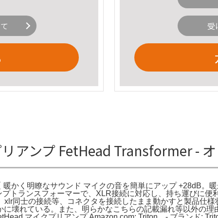
いて
受
る
イクプリアンプ FetHead Transform
Amazon | 【 暖かく明瞭なサウンド マイクの音を簡単にアップ +
dioのマイクプリアンプトランスフォーマーで、XLR接続に対応し、持ち運
や、xlr同士の接続等、コネクタを接続したまま動かすと製品仕
に壊れている。また、明らかなこちらの記載漏れ等以外の理由
クプリアンプ Amazon.com: Triton。- ブランド: Triton Audio-