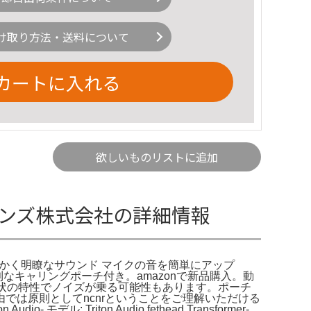
け取り方法・送料について
カートに入れる
欲しいものリストに追加
er - オンズ株式会社の詳細情報
28dB。暖かく明瞭なサウンド マイクの音を簡単にアップ
びに便利なキャリングポーチ付き。amazonで新品購入。動
様状の特性でノイズが乗る可能性もあります。ポーチ
では原則としてncnrということをご理解いただける
 モデル: Triton Audio fethead Transformer-