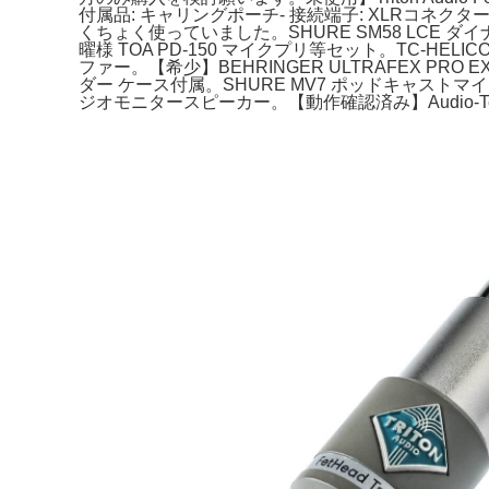
付属品: キャリングポーチ- 接続端子: XLRコネク
くちょく使っていました。SHURE SM58 LCE ダ
曜様 TOA PD-150 マイクプリ等セット。TC-HELIC
ファー。【希少】BEHRINGER ULTRAFEX P
ダー ケース付属。SHURE MV7 ポッドキャストマイ
ジオモニタースピーカー。【動作確認済み】Audio-Techni