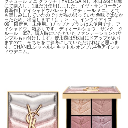
クチュール ミニ クラッチ｜YVES SAINT。本日2/6に店頭
にて購入し、1度だけ使用しました。イヴ・サンローラン
春新作】アイシャドウパレット「クチュール ミニ。とて
も楽しみにしていたのですが私の思っていた色味ではなか
ったため、出品します！(。。>__<。インウイアイズ
09 限定色 未使用。)チップとブラシは未使用です。ア
イシャドウ。箱ありです。ディオールショウ サンク ク
ルール 857。購入時にいただいたファンデーションのサ
ンプルもお付けします♩使用感は5枚目にドアップがあり
ますので、そちらをご参考にしていただければと思いま
す。CHANELシャネルレ キャトル オンブル4色アイシャ
ドウデニム。