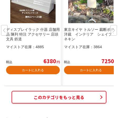
ディスプレイラック 什器 店舗用
東京キイヤ トルソー 裁断ボディ
品 陳列 特注 アクセサリー 店頭
洋裁 インテリア シェイプ マ
文具 鉄道
ネキン
マイストア在庫：
4885
マイストア在庫：
3864
6380
7250
税込
円
税込
円
カートに入れる
カートに入れる
このカテゴリをもっと見る