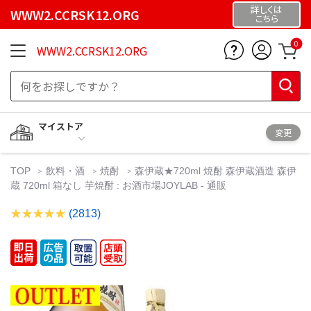
詳しくは
WWW2.CCRSK12.ORG
こちら
0
WWW2.CCRSK12.ORG
マイストア
変更
TOP
飲料・酒
焼酎
森伊蔵★720ml 焼酎 森伊蔵酒造 森伊
蔵 720ml 箱なし 芋焼酎 : お酒市場JOYLAB - 通販
(2813)