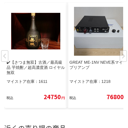
✔️【さつま無双】古酒／最高級
GREAT ME-1NV NEVE系マイク
品 芋焼酎／超高濃度酒 ロイヤル
プリアンプ
無双
マイストア在庫：
1611
マイストア在庫：
1218
24750
76800
税込
円
税込
円
近くの売り場の商品