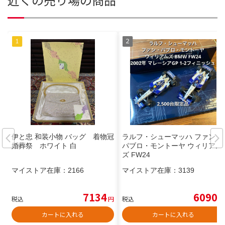
伊と忠 和装小物 バッグ 着物冠
ラルフ・シューマッハ ファン・
婚葬祭 ホワイト 白
パブロ・モントーヤ ウィリアム
ズ FW24
マイストア在庫：
2166
マイストア在庫：
3139
7134
6090
税込
円
税込
円
カートに入れる
カートに入れる