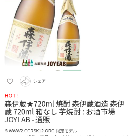
シェア
HOT !
森伊蔵★720ml 焼酎 森伊蔵酒造 森伊
蔵 720ml 箱なし 芋焼酎 : お酒市場
JOYLAB - 通販
※WWW2.CCRSK12.ORG 限定モデル