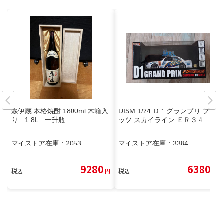
森伊蔵 本格焼酎 1800ml 木箱入
DISM 1/24 Ｄ１グランプリ ブリ
り 1.8L 一升瓶
ッツ スカイライン ＥＲ３４
マイストア在庫：
2053
マイストア在庫：
3384
9280
6380
税込
円
税込
円