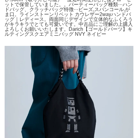
ットで保管していました。。パーティーバッグ種類···ハン
ドバッグ、クラッチバッグ特徴···ビーズ,スパンコール,が
ま口。ラインストーンリベット カウレザー2wayハンドバ
ッグ｜レディース。両面同じデザインで立体的なふくろう
がキラキラでとても可愛いです。中古品にご理解の上購入
よろしくお願いいたします。Darich【ゴールドパーツ】キ
ルティングスクエアミニバッグ NVY ネイビー