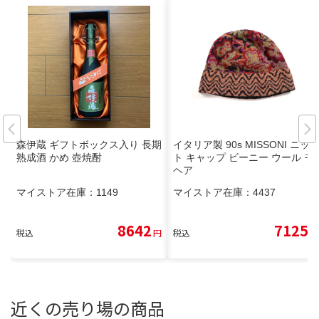
森伊蔵 ギフトボックス入り 長期
イタリア製 90s MISSONI ニッ
熟成酒 かめ 壺焼酎
ト キャップ ビーニー ウール モ
ヘア
マイストア在庫：
1149
マイストア在庫：
4437
8642
7125
税込
円
税込
円
近くの売り場の商品