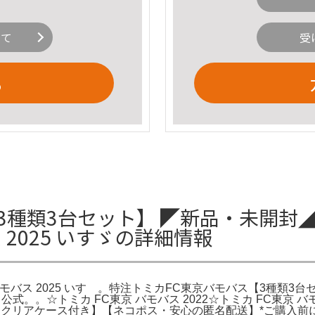
いて
受
る
類3台セット】 ◤新品・未開封◢ Ama
 2025 いすゞの詳細情報
FC東京バモバス 2025 いすゞ。特注トミカFC東京バモバス【3種
。。☆トミカ FC東京 バモバス 2022☆トミカ FC東京 バモ
・クリアケース付き】【ネコポス・安心の匿名配送】*ご購入前