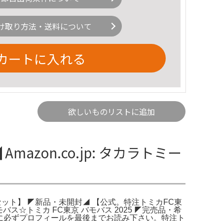
け取り方法・送料について
カートに入れる
欲しいものリストに追加
zon.co.jp: タカラトミー
類3台セット】 ◤新品・未開封◢ 【公式。特注トミカFC東
バス☆トミカ FC東京 バモバス 2025 ◤完売品・希
に必ずプロフィールを最後までお読み下さい。特注ト