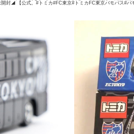
開封◢ 【公式。#トミカ#FC東京#トミカFC東京バモバス#バモ