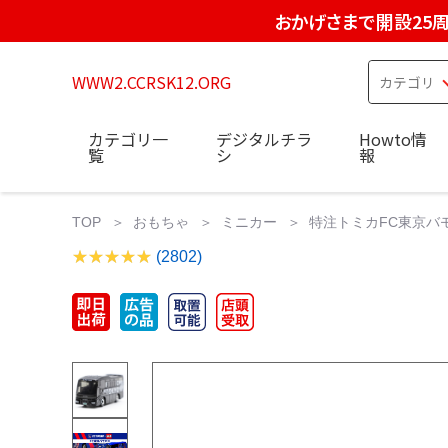
おかげさまで開設25
WWW2.CCRSK12.ORG
カテゴリ一
デジタルチラ
Howto情
覧
シ
報
TOP
おもちゃ
ミニカー
特注トミカFC東京バモバ
(2802)