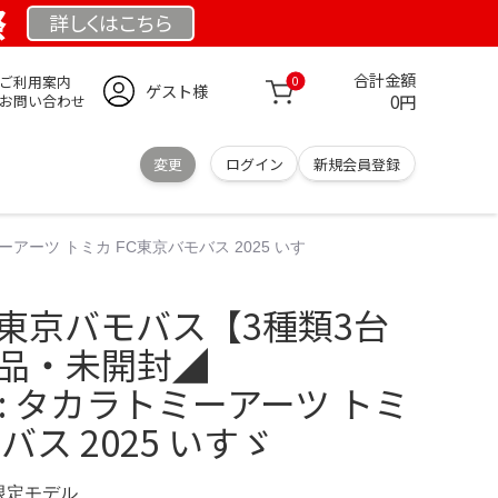
祭
詳しくは
こちら
合計金額
ご利用案内
0
ゲスト様
0円
お問い合わせ
変更
ログイン
新規会員登録
ーアーツ トミカ FC東京バモバス 2025 いすゞ
C東京バモバス【3種類3台
新品・未開封◢
.jp: タカラトミーアーツ トミ
バス 2025 いすゞ
 限定モデル