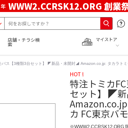
WWW2.CCRSK12.ORG 創業
周年
マイストア
店舗・チラシ検
索
ス【3種類3台セット】 ◤新品・未開封◢ Amazon.co.jp: タカラトミ
HOT !
特注トミカF
セット】 ◤
Amazon.co
カ FC東京バモ
※WWW2.CCRSK12.ORG