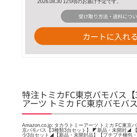
2026.08.30 12:0頃のお届け予定です。
受け取り方法・送料につ
カートに入れ
特注トミカFC東京バモバス【3種
アーツ トミカ FC東京バモバス
Amazon.co.jp: タカラトミーアーツ トミカ 
京バモバス【3種類3台セット】 ◤新品・未開封◢ 【公式
少3台セット◢【新品・未開封品】【プチプチ梱包