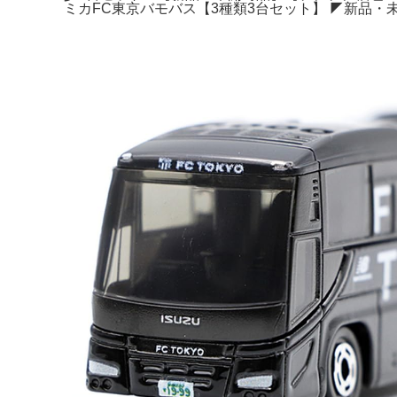
ミカFC東京バモバス【3種類3台セット】 ◤新品・未