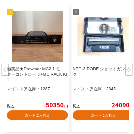
極美品★Drawmer MC2.1 モニ
NTG-3 RODE ショットガンマイ
ターコントローラ+MC RACK KI
ク
T
マイストア在庫：
1287
マイストア在庫：
2345
50350
24090
税込
円
税込
円
カートに入れる
カートに入れる