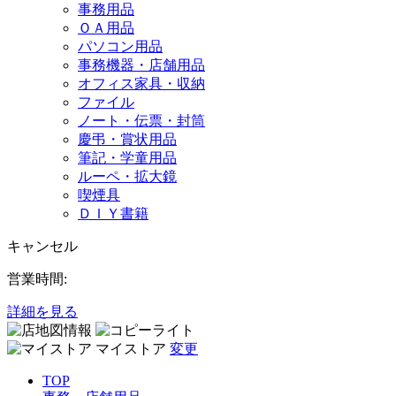
事務用品
ＯＡ用品
パソコン用品
事務機器・店舗用品
オフィス家具・収納
ファイル
ノート・伝票・封筒
慶弔・賞状用品
筆記・学童用品
ルーペ・拡大鏡
喫煙具
ＤＩＹ書籍
キャンセル
営業時間:
詳細を見る
マイストア
変更
TOP