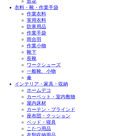
造花
衣料・靴・作業手袋
作業衣料
実用衣料
防寒用品
作業手袋
雨合羽
作業小物
靴下
長靴
ワークシューズ
一般靴、小物
傘
インテリア・家具・収納
ホームデコ
カーペット・室内敷物
屋内床材
カーテン・ブラインド
座布団・クッション
ベッド・寝具
こたつ用品
衣類収納用品