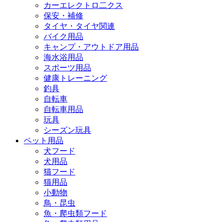
カーエレクトロ二クス
保安・補修
タイヤ・タイヤ関連
バイク用品
キャンプ・アウトドア用品
海水浴用品
スポーツ用品
健康トレーニング
釣具
自転車
自転車用品
玩具
シーズン玩具
ペット用品
犬フード
犬用品
猫フード
猫用品
小動物
鳥・昆虫
魚・爬虫類フード