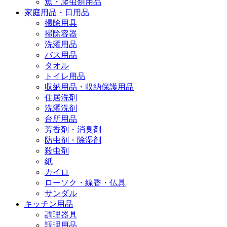
魚・爬虫類用品
家庭用品・日用品
掃除用具
掃除容器
洗濯用品
バス用品
タオル
トイレ用品
収納用品・収納保護用品
住居洗剤
洗濯洗剤
台所用品
芳香剤・消臭剤
防虫剤・除湿剤
殺虫剤
紙
カイロ
ローソク・線香・仏具
サンダル
キッチン用品
調理器具
調理用品