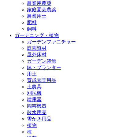
農業用農薬
家庭園芸農薬
農業用土
肥料
飼料
ガーデニング・植物
ガーデンファニチャー
庭園資材
屋外床材
ガーデン装飾
鉢・プランター
用土
育成園芸用品
土農具
刈払機
噴霧器
園芸機器
散水用品
雪かき用品
植物
種