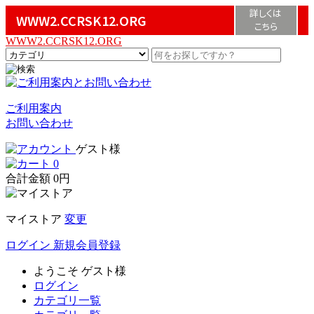
詳しくは
WWW2.CCRSK12.ORG
こちら
WWW2.CCRSK12.ORG
ご利用案内
お問い合わせ
ゲスト様
0
合計金額
0円
マイストア
変更
ログイン
新規会員登録
ようこそ
ゲスト様
ログイン
カテゴリ一覧