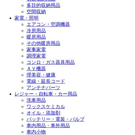
多目的収納用品
空間収納
家電・照明
エアコン・空調機器
冷房用品
暖房用品
その他暖房用品
家事家電
調理家電
コンロ・ガス器具用品
ＡＶ機器
理美容・健康
電線・延長コード
アンテナパーツ
レジャー・自転車・カー用品
洗車用品
ワックスケミカル
オイル・添加剤
バッテリー・電装・バルブ
車内用品・車外用品
車内小物