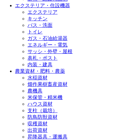
エクステリア・住設機器
エクステリア
キッチン
バス・洗面
トイレ
ガス・石油給湯器
エネルギー・電気
サッシ・外壁・屋根
表札・ポスト
内装・建具
農業資材・肥料・農薬
水稲資材
畑作果樹畜産資材
農機具
米保管・精米機
ハウス資材
支柱（栽培）
防鳥防獣資材
収穫資材
出荷資材
昇降器具・運搬具