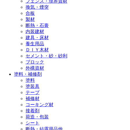
フェンス・境界資材
換気・煙突
合板
製材
断熱・石膏
内装建材
建具・床材
養生用品
ＤＩＹ木材
セメント・砂・砂利
ブロック
外構資材
塗料・補修剤
塗料
塗装具
テープ
補修材
コーキング材
接着剤
荷造・包装
シート
断熱・結露用品他