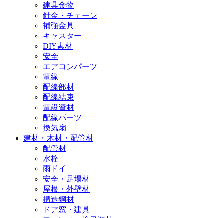
建具金物
針金・チェーン
補強金具
キャスター
DIY素材
安全
エアコンパーツ
電線
配線部材
配線結束
電設資材
配線パーツ
換気扇
建材・木材・配管材
配管材
水栓
雨ドイ
安全・足場材
屋根・外壁材
構造鋼材
ドア窓・建具