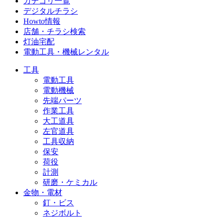
カテゴリ一覧
デジタルチラシ
Howto情報
店舗・チラシ検索
灯油宅配
電動工具・機械レンタル
工具
電動工具
電動機械
先端パーツ
作業工具
大工道具
左官道具
工具収納
保安
荷役
計測
研磨・ケミカル
金物・電材
釘・ビス
ネジボルト