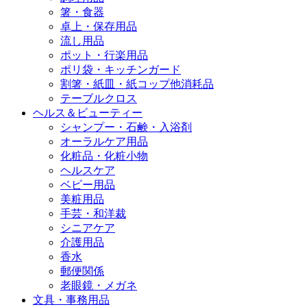
箸・食器
卓上・保存用品
流し用品
ポット・行楽用品
ポリ袋・キッチンガード
割箸・紙皿・紙コップ他消耗品
テーブルクロス
ヘルス＆ビューティー
シャンプー・石鹸・入浴剤
オーラルケア用品
化粧品・化粧小物
ヘルスケア
ベビー用品
美粧用品
手芸・和洋裁
シニアケア
介護用品
香水
郵便関係
老眼鏡・メガネ
文具・事務用品